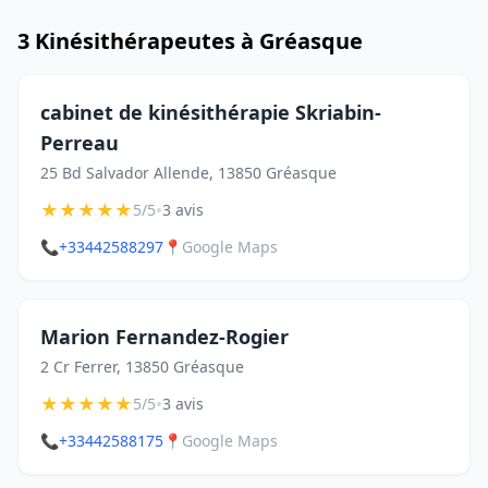
3 Kinésithérapeutes à Gréasque
cabinet de kinésithérapie Skriabin-
Perreau
25 Bd Salvador Allende, 13850 Gréasque
★
★
★
★
★
•
5/5
3 avis
📞
+33442588297
📍
Google Maps
Marion Fernandez-Rogier
2 Cr Ferrer, 13850 Gréasque
★
★
★
★
★
•
5/5
3 avis
📞
+33442588175
📍
Google Maps