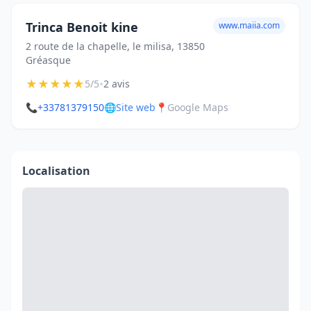
Trinca Benoit kine
www.maiia.com
2 route de la chapelle, le milisa, 13850
Gréasque
★
★
★
★
★
•
5/5
2 avis
📞
+33781379150
🌐
Site web
📍
Google Maps
Localisation