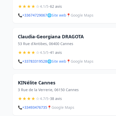
★
★
★
★
☆
•
4.1/5
62 avis
📞
+33674729067
🌐
Site web
📍
Google Maps
Claudia-Georgiana DRAGOTA
53 Rue d'Antibes, 06400 Cannes
★
★
★
★
☆
•
4.5/5
41 avis
📞
+33783319528
🌐
Site web
📍
Google Maps
KINélite Cannes
3 Rue de la Verrerie, 06150 Cannes
★
★
★
★
☆
•
4.7/5
38 avis
📞
+33493476735
📍
Google Maps