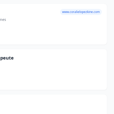
www.coralielopezkine.com
nnes
apeute