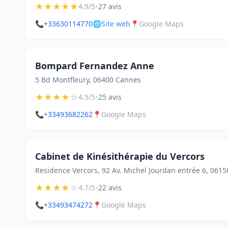
★
★
★
★
★
•
4.9/5
27 avis
📞
+33630114770
🌐
Site web
📍
Google Maps
Bompard Fernandez Anne
5 Bd Montfleury, 06400 Cannes
★
★
★
★
☆
•
4.5/5
25 avis
📞
+33493682262
📍
Google Maps
Cabinet de Kinésithérapie du Vercors
Residence Vercors, 92 Av. Michel Jourdan entrée 6, 061
★
★
★
★
☆
•
4.7/5
22 avis
📞
+33493474272
📍
Google Maps