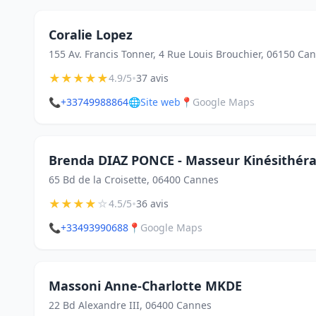
Coralie Lopez
155 Av. Francis Tonner, 4 Rue Louis Brouchier, 06150 Ca
★
★
★
★
★
•
4.9/5
37 avis
📞
+33749988864
🌐
Site web
📍
Google Maps
Brenda DIAZ PONCE - Masseur Kinésithér
65 Bd de la Croisette, 06400 Cannes
★
★
★
★
☆
•
4.5/5
36 avis
📞
+33493990688
📍
Google Maps
Massoni Anne-Charlotte MKDE
22 Bd Alexandre III, 06400 Cannes