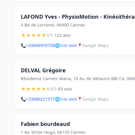
LAFOND Yves - PhysioMotion - Kinésithér
4 Bd de Lorraine, 06400 Cannes
★
★
★
★
★
•
5/5
122 avis
📞
+33669970758
🌐
Site web
📍
Google Maps
DELVAL Grégoire
Résidence Cannes Maria, 10 Av. de Vallauris Bât C4, 06
★
★
★
★
★
•
4.9/5
63 avis
📞
+33680221577
🌐
Site web
📍
Google Maps
Fabien bourdeaud
1 Av. Victor Hugo, 06150 Cannes