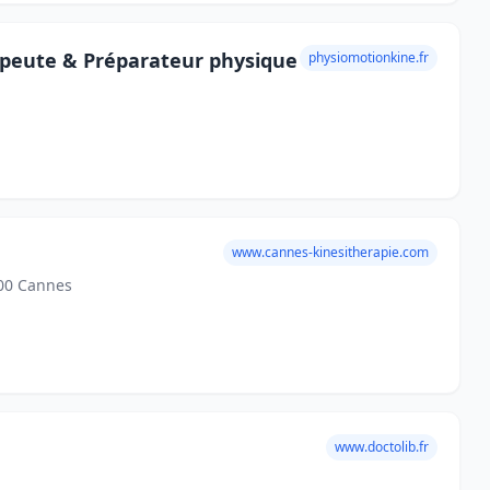
apeute & Préparateur physique
physiomotionkine.fr
www.cannes-kinesitherapie.com
400 Cannes
www.doctolib.fr