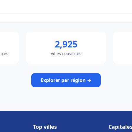
2,925
ncés
Villes couvertes
Explorer par région →
Top villes
Capitale