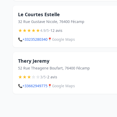
Le Courtes Estelle
32 Rue Gustave Nicole, 76400 Fécamp
★
★
★
★
★
•
4.9/5
12 avis
📞
+33235280340
📍
Google Maps
Thery Jeremy
52 Rue Theagene Boufart, 76400 Fécamp
★
★
★
☆
☆
•
3/5
2 avis
📞
+33662949775
📍
Google Maps