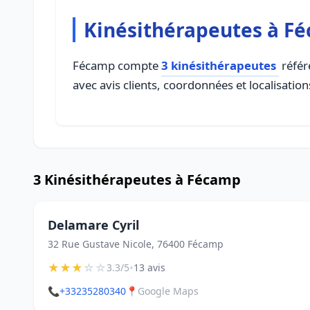
Kinésithérapeutes à F
Fécamp compte
3 kinésithérapeutes
référ
avec avis clients, coordonnées et localisation
3 Kinésithérapeutes à Fécamp
Delamare Cyril
32 Rue Gustave Nicole, 76400 Fécamp
★
★
★
☆
☆
•
3.3/5
13 avis
📞
+33235280340
📍
Google Maps