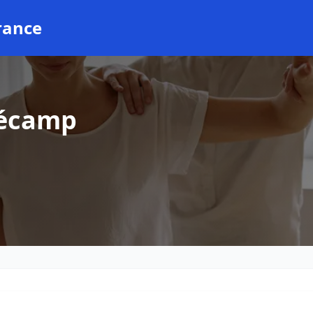
rance
Fécamp