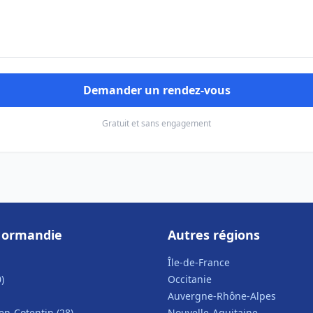
Demander un rendez-vous
Gratuit et sans engagement
Normandie
Autres régions
Île-de-France
)
Occitanie
Auvergne-Rhône-Alpes
n-Cotentin (28)
Nouvelle-Aquitaine