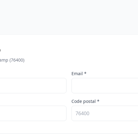
p
camp (76400)
Email *
Code postal *