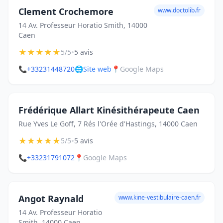
Clement Crochemore
www.doctolib.fr
14 Av. Professeur Horatio Smith, 14000
Caen
★
★
★
★
★
•
5/5
5 avis
📞
+33231448720
🌐
Site web
📍
Google Maps
Frédérique Allart Kinésithérapeute Caen
Rue Yves Le Goff, 7 Rés l'Orée d'Hastings, 14000 Caen
★
★
★
★
★
•
5/5
5 avis
📞
+33231791072
📍
Google Maps
Angot Raynald
www.kine-vestibulaire-caen.fr
14 Av. Professeur Horatio
Smith, 14000 Caen