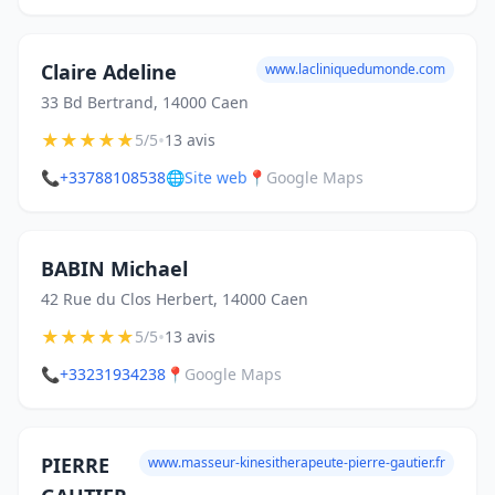
Claire Adeline
www.lacliniquedumonde.com
33 Bd Bertrand, 14000 Caen
★
★
★
★
★
•
5/5
13 avis
📞
+33788108538
🌐
Site web
📍
Google Maps
BABIN Michael
42 Rue du Clos Herbert, 14000 Caen
★
★
★
★
★
•
5/5
13 avis
📞
+33231934238
📍
Google Maps
PIERRE
www.masseur-kinesitherapeute-pierre-gautier.fr