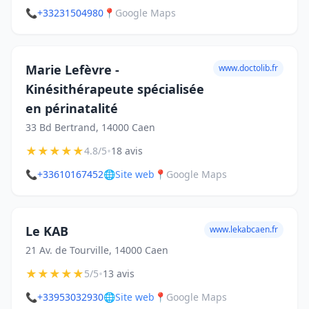
📞
+33231504980
📍
Google Maps
Marie Lefèvre -
www.doctolib.fr
Kinésithérapeute spécialisée
en périnatalité
33 Bd Bertrand, 14000 Caen
★
★
★
★
★
•
4.8/5
18 avis
📞
+33610167452
🌐
Site web
📍
Google Maps
Le KAB
www.lekabcaen.fr
21 Av. de Tourville, 14000 Caen
★
★
★
★
★
•
5/5
13 avis
📞
+33953032930
🌐
Site web
📍
Google Maps