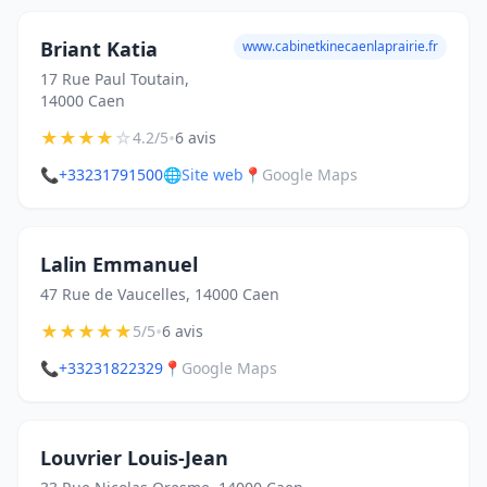
Briant Katia
www.cabinetkinecaenlaprairie.fr
17 Rue Paul Toutain,
14000 Caen
★
★
★
★
☆
•
4.2/5
6 avis
📞
+33231791500
🌐
Site web
📍
Google Maps
Lalin Emmanuel
47 Rue de Vaucelles, 14000 Caen
★
★
★
★
★
•
5/5
6 avis
📞
+33231822329
📍
Google Maps
Louvrier Louis-Jean