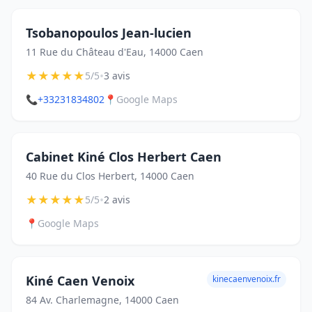
Tsobanopoulos Jean-lucien
11 Rue du Château d'Eau, 14000 Caen
★
★
★
★
★
•
5/5
3 avis
📞
+33231834802
📍
Google Maps
Cabinet Kiné Clos Herbert Caen
40 Rue du Clos Herbert, 14000 Caen
★
★
★
★
★
•
5/5
2 avis
📍
Google Maps
Kiné Caen Venoix
kinecaenvenoix.fr
84 Av. Charlemagne, 14000 Caen