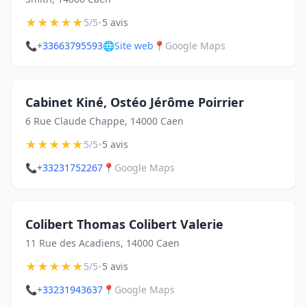
★
★
★
★
★
•
5/5
5 avis
📞
+33663795593
🌐
Site web
📍
Google Maps
Cabinet Kiné, Ostéo Jérôme Poirrier
6 Rue Claude Chappe, 14000 Caen
★
★
★
★
★
•
5/5
5 avis
📞
+33231752267
📍
Google Maps
Colibert Thomas Colibert Valerie
11 Rue des Acadiens, 14000 Caen
★
★
★
★
★
•
5/5
5 avis
📞
+33231943637
📍
Google Maps