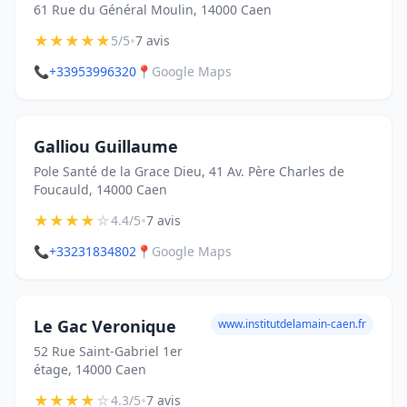
61 Rue du Général Moulin, 14000 Caen
★
★
★
★
★
•
5/5
7 avis
📞
+33953996320
📍
Google Maps
Galliou Guillaume
Pole Santé de la Grace Dieu, 41 Av. Père Charles de
Foucauld, 14000 Caen
★
★
★
★
☆
•
4.4/5
7 avis
📞
+33231834802
📍
Google Maps
Le Gac Veronique
www.institutdelamain-caen.fr
52 Rue Saint-Gabriel 1er
étage, 14000 Caen
★
★
★
★
☆
•
4.3/5
7 avis