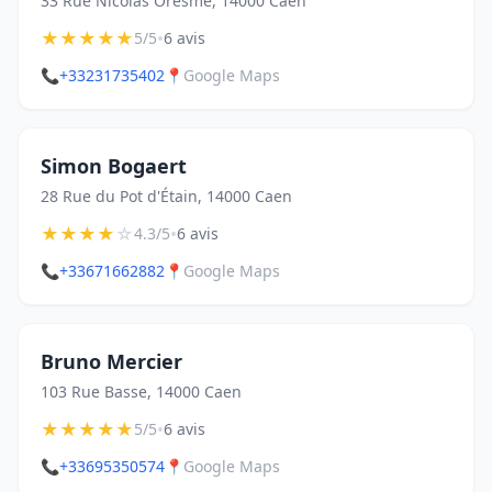
33 Rue Nicolas Oresme, 14000 Caen
★
★
★
★
★
•
5/5
6 avis
📞
+33231735402
📍
Google Maps
Simon Bogaert
28 Rue du Pot d'Étain, 14000 Caen
★
★
★
★
☆
•
4.3/5
6 avis
📞
+33671662882
📍
Google Maps
Bruno Mercier
103 Rue Basse, 14000 Caen
★
★
★
★
★
•
5/5
6 avis
📞
+33695350574
📍
Google Maps