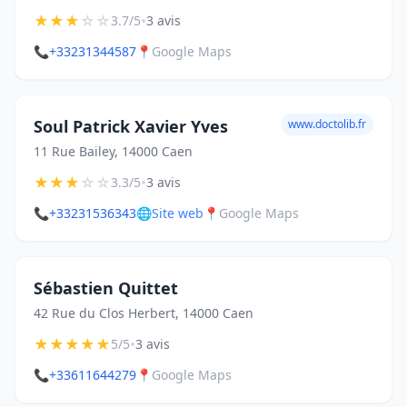
★
★
★
☆
☆
•
3.7/5
3 avis
📞
+33231344587
📍
Google Maps
Soul Patrick Xavier Yves
www.doctolib.fr
11 Rue Bailey, 14000 Caen
★
★
★
☆
☆
•
3.3/5
3 avis
📞
+33231536343
🌐
Site web
📍
Google Maps
Sébastien Quittet
42 Rue du Clos Herbert, 14000 Caen
★
★
★
★
★
•
5/5
3 avis
📞
+33611644279
📍
Google Maps