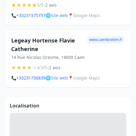
★
★
★
★
★
•
5/5
2 avis
📞
+33231575757
🌐
Site web
📍
Google Maps
Legeay Hortense Flavie
www.caenkinebm.fr
Catherine
14 Rue Nicolas Oresme, 14000 Caen
★
★
★
★
☆
•
4.5/5
2 avis
📞
+33231736839
🌐
Site web
📍
Google Maps
Localisation