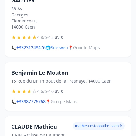
GAUTIER
38 Av.
Georges
Clemenceau,
14000 Caen
★
★
★
★
★
•
4.8/5
12 avis
📞
+33231248476
🌐
Site web
📍
Google Maps
Benjamin Le Mouton
15 Rue du Dr Thibout de la Fresnaye, 14000 Caen
★
★
★
★
☆
•
4.6/5
10 avis
📞
+33987776768
📍
Google Maps
CLAUDE Mathieu
mathieu-osteopathe-caen.fr
1 Rue Arcisse de Caumont,