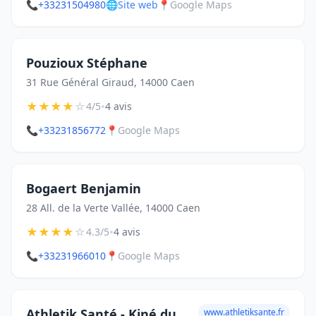
📞
+33231504980
🌐
Site web
📍
Google Maps
Pouzioux Stéphane
31 Rue Général Giraud, 14000 Caen
★
★
★
★
☆
•
4/5
4 avis
📞
+33231856772
📍
Google Maps
Bogaert Benjamin
28 All. de la Verte Vallée, 14000 Caen
★
★
★
★
☆
•
4.3/5
4 avis
📞
+33231966010
📍
Google Maps
Athletik Santé - Kiné du
www.athletiksante.fr