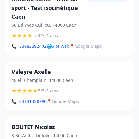
sport - Test isocinétique
Caen
68 Bd Yves Guillou, 14000 Caen
★
★
★
★
☆
•
4/5
4 avis
📞
+33983382402
🌐
Site web
📍
Google Maps
Valeyre Axelle
48 Pl. Champlain, 14000 Caen
★
★
★
★
★
•
5/5
3 avis
📞
+33231438790
📍
Google Maps
BOUTET Nicolas
3 Bd André Detolle, 14000 Caen