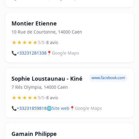
Montier Etienne
10 Rue de Courtonne, 14000 Caen
★
★
★
★
★
•
5/5
8 avis
📞
+33231281338
📍
Google Maps
Sophie Loustaunau - Kiné
www.facebook.com
7 Rés Olympia, 14000 Caen
★
★
★
★
★
•
5/5
8 avis
📞
+33231859818
🌐
Site web
📍
Google Maps
Gamain Philippe