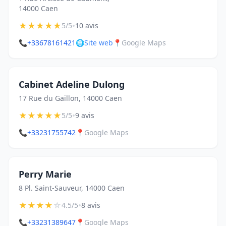
14000 Caen
★
★
★
★
★
•
5/5
10 avis
📞
+33678161421
🌐
Site web
📍
Google Maps
Cabinet Adeline Dulong
17 Rue du Gaillon, 14000 Caen
★
★
★
★
★
•
5/5
9 avis
📞
+33231755742
📍
Google Maps
Perry Marie
8 Pl. Saint-Sauveur, 14000 Caen
★
★
★
★
☆
•
4.5/5
8 avis
📞
+33231389647
📍
Google Maps