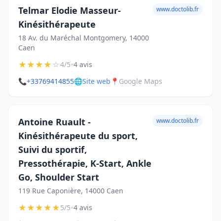
Telmar Elodie Masseur-
www.doctolib.fr
Kinésithérapeute
18 Av. du Maréchal Montgomery, 14000
Caen
★
★
★
★
☆
•
4/5
4 avis
📞
+33769414855
🌐
Site web
📍
Google Maps
Antoine Ruault -
www.doctolib.fr
Kinésithérapeute du sport,
Suivi du sportif,
Pressothérapie, K-Start, Ankle
Go, Shoulder Start
119 Rue Caponière, 14000 Caen
★
★
★
★
★
•
5/5
4 avis