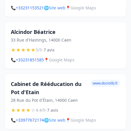
📞
+33231153521
🌐
Site web
📍
Google Maps
Alcindor Béatrice
33 Rue d'Hastings, 14000 Caen
★
★
★
★
★
•
5/5
7 avis
📞
+33231851585
📍
Google Maps
Cabinet de Rééducation du
www.doctolib.fr
Pot d'Etain
28 Rue du Pot d'Étain, 14000 Caen
★
★
★
★
☆
•
4.4/5
7 avis
📞
+33977672174
🌐
Site web
📍
Google Maps