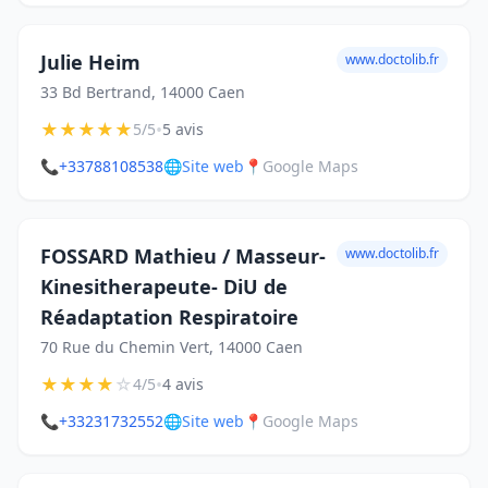
Julie Heim
www.doctolib.fr
33 Bd Bertrand, 14000 Caen
★
★
★
★
★
•
5/5
5 avis
📞
+33788108538
🌐
Site web
📍
Google Maps
FOSSARD Mathieu / Masseur-
www.doctolib.fr
Kinesitherapeute- DiU de
Réadaptation Respiratoire
70 Rue du Chemin Vert, 14000 Caen
★
★
★
★
☆
•
4/5
4 avis
📞
+33231732552
🌐
Site web
📍
Google Maps