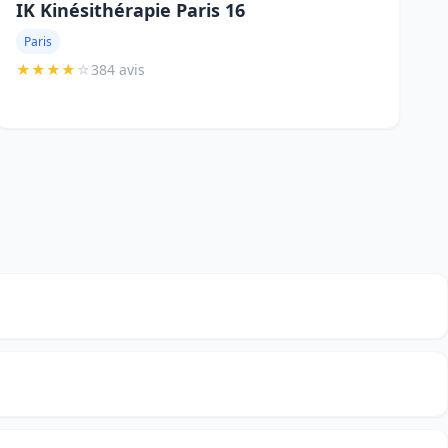
IK Kinésithérapie Paris 16
Paris
★
★
★
★
☆
384 avis