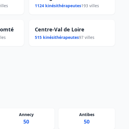
illes
1124 kinésithérapeutes
193 villes
Comté
Centre-Val de Loire
lles
515 kinésithérapeutes
97 villes
Annecy
Antibes
50
50