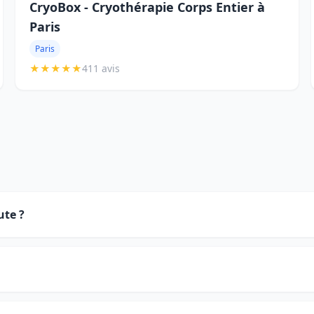
CryoBox - Cryothérapie Corps Entier à
Paris
Paris
★
★
★
★
★
411 avis
ute ?