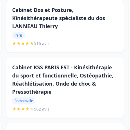
Cabinet Dos et Posture,
Kinésithérapeute spécialiste du dos
LANNEAU Thierry
Paris
★
★
★
★
★
516 avis
Cabinet KSS PARIS EST - Kinésithérapie
du sport et fonctionnelle, Ostéopathie,
Réathlétisation, Onde de choc &
Pressothérapie
Romainville
★
★
★
★
☆
502 avis