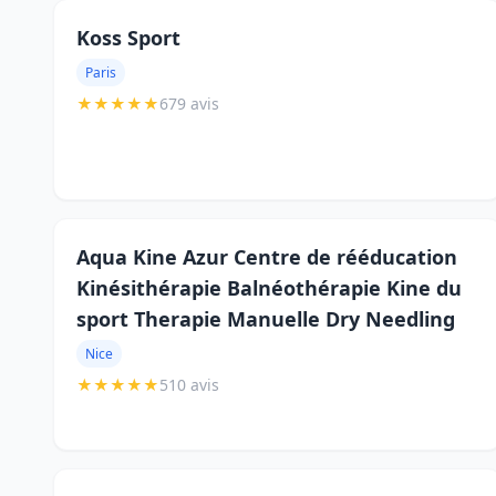
Koss Sport
Paris
★
★
★
★
★
679 avis
Aqua Kine Azur Centre de rééducation
Kinésithérapie Balnéothérapie Kine du
sport Therapie Manuelle Dry Needling
Nice
★
★
★
★
★
510 avis