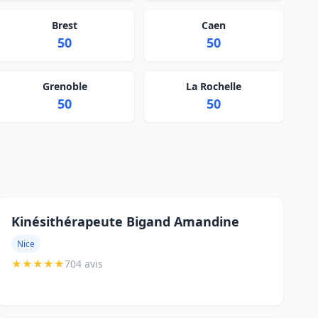
Brest
Caen
50
50
Grenoble
La Rochelle
50
50
Kinésithérapeute Bigand Amandine
Nice
★
★
★
★
★
704 avis