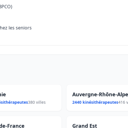
 BPCO)
hez les seniors
nie
Auvergne-Rhône-Alpe
ésithérapeutes
380 villes
2440 kinésithérapeutes
416 v
de-France
Grand Est