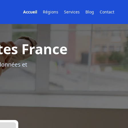
Accueil
Régions
Services
Blog
Contact
tes France
rdonnées et