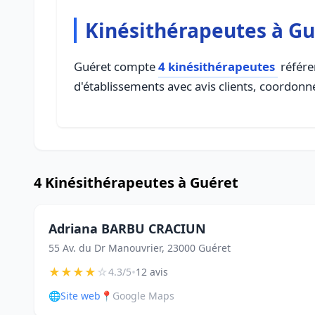
Kinésithérapeutes à Gu
Guéret compte
4 kinésithérapeutes
référen
d'établissements avec avis clients, coordonné
4 Kinésithérapeutes à Guéret
Adriana BARBU CRACIUN
55 Av. du Dr Manouvrier, 23000 Guéret
★
★
★
★
☆
•
4.3/5
12 avis
🌐
Site web
📍
Google Maps