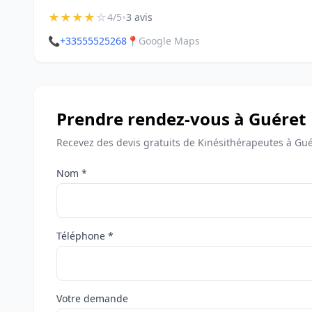
★
★
★
★
☆
•
4/5
3 avis
📞
+33555525268
📍
Google Maps
Prendre rendez-vous à Guéret
Recevez des devis gratuits de Kinésithérapeutes à Gué
Nom *
Téléphone *
Votre demande