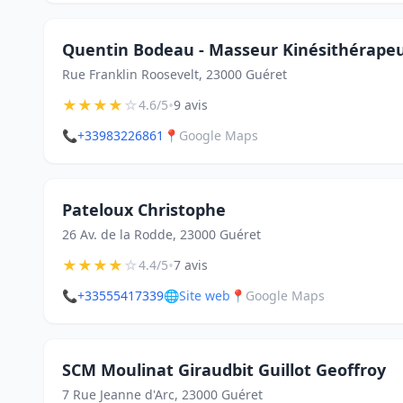
Quentin Bodeau - Masseur Kinésithérapeu
Rue Franklin Roosevelt, 23000 Guéret
★
★
★
★
☆
•
4.6/5
9 avis
📞
+33983226861
📍
Google Maps
Pateloux Christophe
26 Av. de la Rodde, 23000 Guéret
★
★
★
★
☆
•
4.4/5
7 avis
📞
+33555417339
🌐
Site web
📍
Google Maps
SCM Moulinat Giraudbit Guillot Geoffroy
7 Rue Jeanne d'Arc, 23000 Guéret