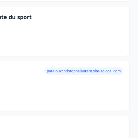
te du sport
patelouxchristophelaurent.site-solocal.com