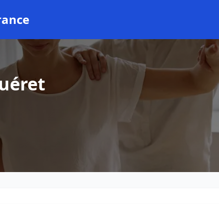
rance
uéret