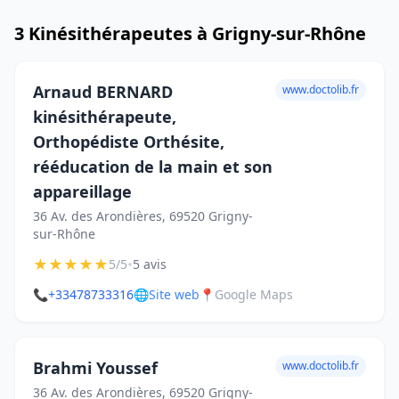
3 Kinésithérapeutes à Grigny-sur-Rhône
Arnaud BERNARD
www.doctolib.fr
kinésithérapeute,
Orthopédiste Orthésite,
rééducation de la main et son
appareillage
36 Av. des Arondières, 69520 Grigny-
sur-Rhône
★
★
★
★
★
•
5/5
5 avis
📞
+33478733316
🌐
Site web
📍
Google Maps
Brahmi Youssef
www.doctolib.fr
36 Av. des Arondières, 69520 Grigny-