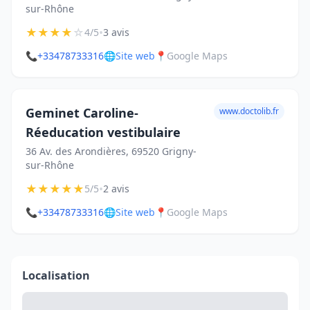
sur-Rhône
★
★
★
★
☆
•
4/5
3 avis
📞
+33478733316
🌐
Site web
📍
Google Maps
Geminet Caroline-
www.doctolib.fr
Réeducation vestibulaire
36 Av. des Arondières, 69520 Grigny-
sur-Rhône
★
★
★
★
★
•
5/5
2 avis
📞
+33478733316
🌐
Site web
📍
Google Maps
Localisation