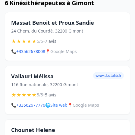
6 Kinésithérapeutes à Gimont
Massat Benoit et Proux Sandie
24 Chem. du Courdé, 32200 Gimont
★
★
★
★
★
•
5/5
7 avis
📞
+33562678008
📍
Google Maps
Vallauri Mélissa
www.doctolib.fr
116 Rue nationale, 32200 Gimont
★
★
★
★
★
•
5/5
5 avis
📞
+33562677776
🌐
Site web
📍
Google Maps
Chounet Helene