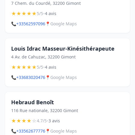
7 Chem. du Courdé, 32200 Gimont
★
★
★
★
★
•
5/5
4 avis
📞
+33562597096
📍
Google Maps
Louis Idrac Masseur-Kinésithérapeute
4 Av. de Cahuzac, 32200 Gimont
★
★
★
★
★
•
5/5
4 avis
📞
+33683020476
📍
Google Maps
Hebraud Benoît
116 Rue nationale, 32200 Gimont
★
★
★
★
☆
•
4.7/5
3 avis
📞
+33562677776
📍
Google Maps