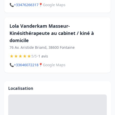
📞
+33476266317
📍
Google Maps
Lola Vanderkam Masseur-
Kinésithérapeute au cabinet / kiné à
domicile
76 Av. Aristide Briand, 38600 Fontaine
★
★
★
★
★
•
5/5
1 avis
📞
+33646072218
📍
Google Maps
Localisation