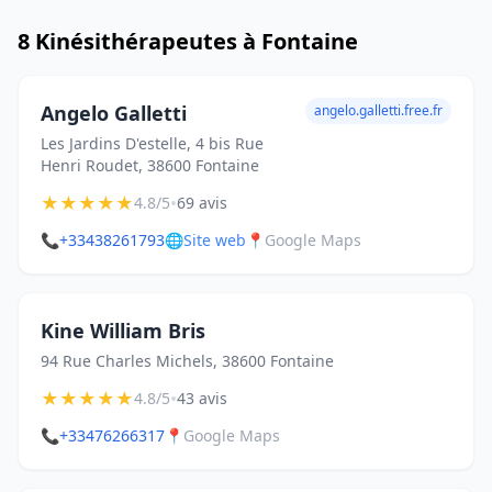
8 Kinésithérapeutes à Fontaine
Angelo Galletti
angelo.galletti.free.fr
Les Jardins D'estelle, 4 bis Rue
Henri Roudet, 38600 Fontaine
★
★
★
★
★
•
4.8/5
69 avis
📞
+33438261793
🌐
Site web
📍
Google Maps
Kine William Bris
94 Rue Charles Michels, 38600 Fontaine
★
★
★
★
★
•
4.8/5
43 avis
📞
+33476266317
📍
Google Maps