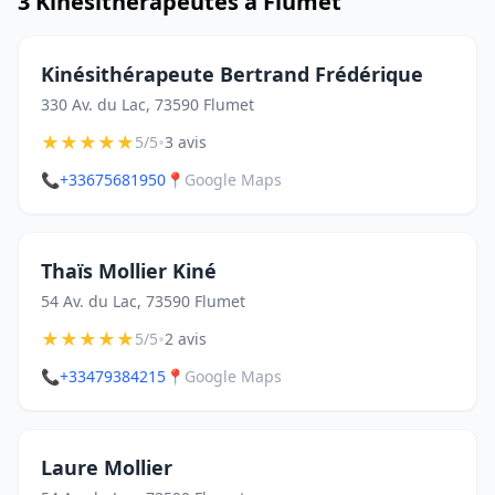
3 Kinésithérapeutes à Flumet
Kinésithérapeute Bertrand Frédérique
330 Av. du Lac, 73590 Flumet
★
★
★
★
★
•
5/5
3 avis
📞
+33675681950
📍
Google Maps
Thaïs Mollier Kiné
54 Av. du Lac, 73590 Flumet
★
★
★
★
★
•
5/5
2 avis
📞
+33479384215
📍
Google Maps
Laure Mollier