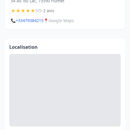
54 Av. du Lac, 73590 Flumet
★
★
★
★
★
•
5/5
2 avis
📞
+33479384215
📍
Google Maps
Localisation