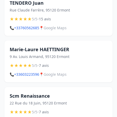
TENDERO Juan
Rue Claude Farrère, 95120 Ermont
★
★
★
★
★
•
5/5
15 avis
📞
+33760562685
📍
Google Maps
Marie-Laure HAETTINGER
9 Av. Louis Armand, 95120 Ermont
★
★
★
★
★
•
5/5
7 avis
📞
+33603223596
📍
Google Maps
Scm Renaissance
22 Rue du 18 Juin, 95120 Ermont
★
★
★
★
★
•
5/5
7 avis