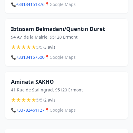
📞
+33134151876
📍
Google Maps
Ibtissam Belmadani/Quentin Duret
94 Av. de la Mairie, 95120 Ermont
★
★
★
★
★
•
5/5
3 avis
📞
+33134157500
📍
Google Maps
Aminata SAKHO
41 Rue de Stalingrad, 95120 Ermont
★
★
★
★
★
•
5/5
2 avis
📞
+33782461127
📍
Google Maps