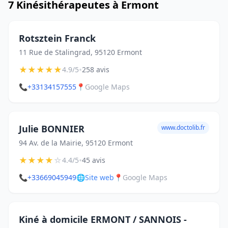
7 Kinésithérapeutes à Ermont
Rotsztein Franck
11 Rue de Stalingrad, 95120 Ermont
★
★
★
★
★
•
4.9/5
258 avis
📞
+33134157555
📍
Google Maps
Julie BONNIER
www.doctolib.fr
94 Av. de la Mairie, 95120 Ermont
★
★
★
★
☆
•
4.4/5
45 avis
📞
+33669045949
🌐
Site web
📍
Google Maps
Kiné à domicile ERMONT / SANNOIS -