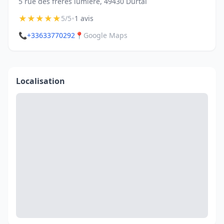
5 rue des frères lumière, 49430 Durtal
★
★
★
★
★
•
5/5
1 avis
📞
+33633770292
📍
Google Maps
Localisation