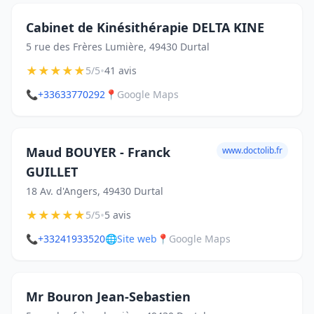
Cabinet de Kinésithérapie DELTA KINE
5 rue des Frères Lumière, 49430 Durtal
★
★
★
★
★
•
5/5
41 avis
📞
+33633770292
📍
Google Maps
Maud BOUYER - Franck
www.doctolib.fr
GUILLET
18 Av. d'Angers, 49430 Durtal
★
★
★
★
★
•
5/5
5 avis
📞
+33241933520
🌐
Site web
📍
Google Maps
Mr Bouron Jean-Sebastien