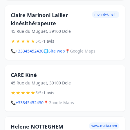
Claire Marinoni Lallier
monrdvkine.fr
kinésithérapeute
45 Rue du Muguet, 39100 Dole
★
★
★
★
★
•
5/5
1 avis
📞
+33345452430
🌐
Site web
📍
Google Maps
CARE Kiné
45 Rue du Muguet, 39100 Dole
★
★
★
★
★
•
5/5
1 avis
📞
+33345452430
📍
Google Maps
Helene NOTTEGHEM
www.maiia.com