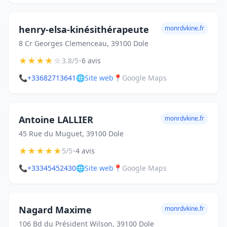
henry-elsa-kinésithérapeute
monrdvkine.fr
8 Cr Georges Clemenceau, 39100 Dole
★
★
★
★
☆
•
3.8/5
6 avis
📞
+33682713641
🌐
Site web
📍
Google Maps
Antoine LALLIER
monrdvkine.fr
45 Rue du Muguet, 39100 Dole
★
★
★
★
★
•
5/5
4 avis
📞
+33345452430
🌐
Site web
📍
Google Maps
Nagard Maxime
monrdvkine.fr
106 Bd du Président Wilson, 39100 Dole