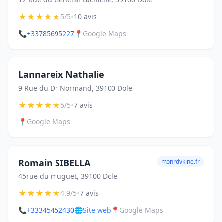
★
★
★
★
★
•
5/5
10 avis
📞
+33785695227
📍
Google Maps
Lannareix Nathalie
9 Rue du Dr Normand, 39100 Dole
★
★
★
★
★
•
5/5
7 avis
📍
Google Maps
Romain SIBELLA
monrdvkine.fr
45rue du muguet, 39100 Dole
★
★
★
★
★
•
4.9/5
7 avis
📞
+33345452430
🌐
Site web
📍
Google Maps