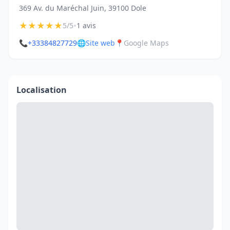
369 Av. du Maréchal Juin, 39100 Dole
★
★
★
★
★
•
5/5
1 avis
📞
+33384827729
🌐
Site web
📍
Google Maps
Localisation