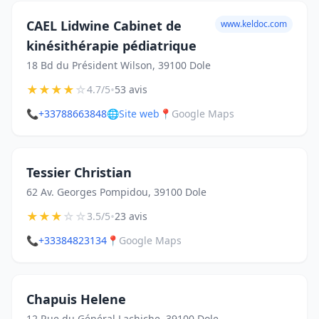
CAEL Lidwine Cabinet de
www.keldoc.com
kinésithérapie pédiatrique
18 Bd du Président Wilson, 39100 Dole
★
★
★
★
☆
•
4.7/5
53 avis
📞
+33788663848
🌐
Site web
📍
Google Maps
Tessier Christian
62 Av. Georges Pompidou, 39100 Dole
★
★
★
☆
☆
•
3.5/5
23 avis
📞
+33384823134
📍
Google Maps
Chapuis Helene
12 Rue du Général Lachiche, 39100 Dole