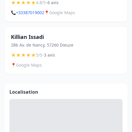
★
★
★
★
★
•
4.8/5
6 avis
📞
+33387019002
📍
Google Maps
Killian Issadi
28b Av. de Nancy, 57260 Dieuze
★
★
★
★
★
•
5/5
3 avis
📍
Google Maps
Localisation