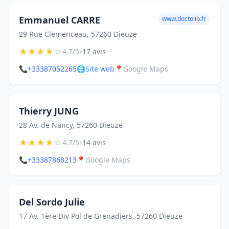
Emmanuel CARRE
www.doctolib.fr
29 Rue Clemenceau, 57260 Dieuze
★
★
★
★
☆
•
4.7/5
17 avis
📞
+33387052265
🌐
Site web
📍
Google Maps
Thierry JUNG
28 Av. de Nancy, 57260 Dieuze
★
★
★
★
☆
•
4.7/5
14 avis
📞
+33387868213
📍
Google Maps
Del Sordo Julie
17 Av. 1ère Div Pol de Grenadiers, 57260 Dieuze