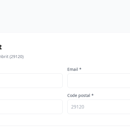
t
brit (29120)
Email *
Code postal *