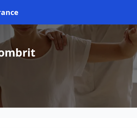
rance
Combrit