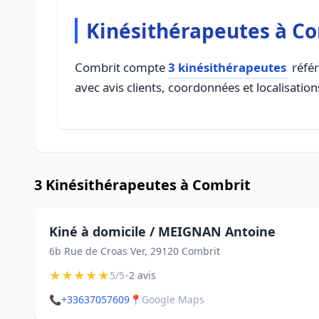
Kinésithérapeutes à C
Combrit compte
3 kinésithérapeutes
référ
avec avis clients, coordonnées et localisation
3 Kinésithérapeutes à Combrit
Kiné à domicile / MEIGNAN Antoine
6b Rue de Croas Ver, 29120 Combrit
★
★
★
★
★
•
5/5
2 avis
📞
+33637057609
📍
Google Maps