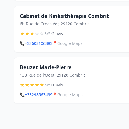
Cabinet de Kinésithérapie Combrit
6b Rue de Croas Ver, 29120 Combrit
★
★
★
☆
☆
•
3/5
2 avis
📞
+33603106383
📍
Google Maps
Beuzet Marie-Pierre
13B Rue de l'Odet, 29120 Combrit
★
★
★
★
★
•
5/5
1 avis
📞
+33298563499
📍
Google Maps