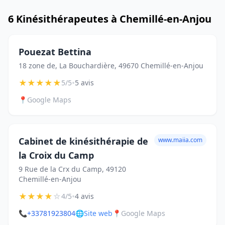
6 Kinésithérapeutes à Chemillé-en-Anjou
Pouezat Bettina
18 zone de, La Bouchardière, 49670 Chemillé-en-Anjou
★
★
★
★
★
•
5/5
5 avis
📍
Google Maps
Cabinet de kinésithérapie de
www.maiia.com
la Croix du Camp
9 Rue de la Crx du Camp, 49120
Chemillé-en-Anjou
★
★
★
★
☆
•
4/5
4 avis
📞
+33781923804
🌐
Site web
📍
Google Maps