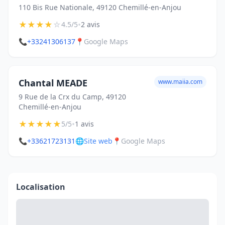
110 Bis Rue Nationale, 49120 Chemillé-en-Anjou
★
★
★
★
☆
•
4.5/5
2 avis
📞
+33241306137
📍
Google Maps
Chantal MEADE
www.maiia.com
9 Rue de la Crx du Camp, 49120
Chemillé-en-Anjou
★
★
★
★
★
•
5/5
1 avis
📞
+33621723131
🌐
Site web
📍
Google Maps
Localisation