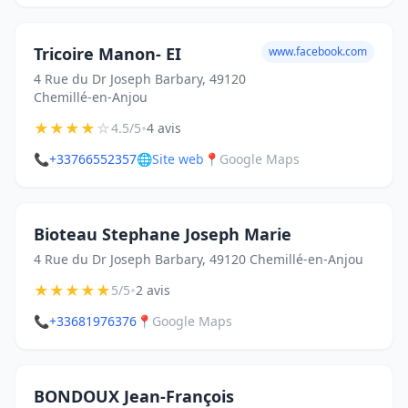
Tricoire Manon- EI
www.facebook.com
4 Rue du Dr Joseph Barbary, 49120
Chemillé-en-Anjou
★
★
★
★
☆
•
4.5/5
4 avis
📞
+33766552357
🌐
Site web
📍
Google Maps
Bioteau Stephane Joseph Marie
4 Rue du Dr Joseph Barbary, 49120 Chemillé-en-Anjou
★
★
★
★
★
•
5/5
2 avis
📞
+33681976376
📍
Google Maps
BONDOUX Jean-François