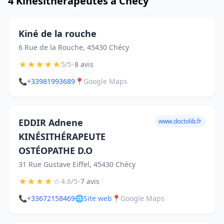
4 Kinésithérapeutes à Chécy
Kiné de la rouche
6 Rue de la Rouche, 45430 Chécy
★
★
★
★
★
•
5/5
8 avis
📞
+33981993689
📍
Google Maps
EDDIR Adnene
www.doctolib.fr
KINÉSITHÉRAPEUTE
OSTÉOPATHE D.O
31 Rue Gustave Eiffel, 45430 Chécy
★
★
★
★
☆
•
4.6/5
7 avis
📞
+33672158469
🌐
Site web
📍
Google Maps