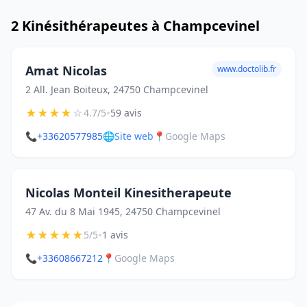
2 Kinésithérapeutes à Champcevinel
Amat Nicolas
www.doctolib.fr
2 All. Jean Boiteux, 24750 Champcevinel
★
★
★
★
☆
•
4.7/5
59 avis
📞
+33620577985
🌐
Site web
📍
Google Maps
Nicolas Monteil Kinesitherapeute
47 Av. du 8 Mai 1945, 24750 Champcevinel
★
★
★
★
★
•
5/5
1 avis
📞
+33608667212
📍
Google Maps