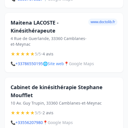
Maitena LACOSTE -
www.doctolib.fr
Kinésithérapeute
4 Rue de Guerlande, 33360 Camblanes-
et-Meynac
★
★
★
★
★
•
5/5
4 avis
📞
+33786550195
🌐
Site web
📍
Google Maps
Cabinet de kinésithérapie Stephane
Moufflet
10 Av. Guy Trupin, 33360 Camblanes-et-Meynac
★
★
★
★
★
•
5/5
2 avis
📞
+33556207980
📍
Google Maps