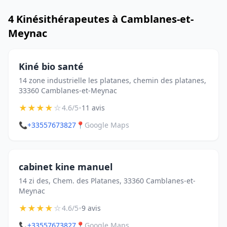
4 Kinésithérapeutes à Camblanes-et-
Meynac
Kiné bio santé
14 zone industrielle les platanes, chemin des platanes,
33360 Camblanes-et-Meynac
★
★
★
★
☆
•
4.6/5
11 avis
📞
+33557673827
📍
Google Maps
cabinet kine manuel
14 zi des, Chem. des Platanes, 33360 Camblanes-et-
Meynac
★
★
★
★
☆
•
4.6/5
9 avis
📞
+33557673827
📍
Google Maps