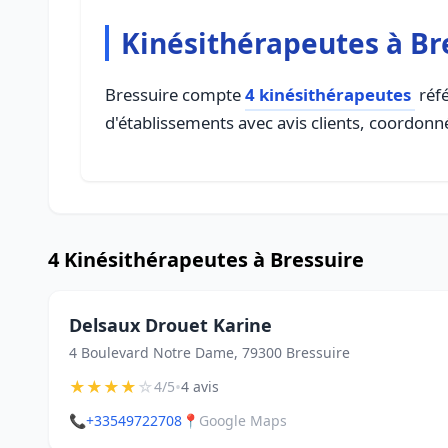
Kinésithérapeutes à Br
Bressuire compte
4 kinésithérapeutes
réfé
d'établissements avec avis clients, coordonné
4 Kinésithérapeutes à Bressuire
Delsaux Drouet Karine
4 Boulevard Notre Dame, 79300 Bressuire
★
★
★
★
☆
•
4/5
4 avis
📞
+33549722708
📍
Google Maps