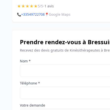
★
★
★
★
★
•
5/5
1 avis
📞
+33549722708
📍
Google Maps
Prendre rendez-vous à Bressui
Recevez des devis gratuits de Kinésithérapeutes à Bre
Nom *
Téléphone *
Votre demande