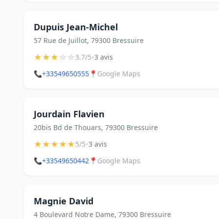
Dupuis Jean-Michel
57 Rue de Juillot, 79300 Bressuire
★
★
★
☆
☆
•
3.7/5
3 avis
📞
+33549650555
📍
Google Maps
Jourdain Flavien
20bis Bd de Thouars, 79300 Bressuire
★
★
★
★
★
•
5/5
3 avis
📞
+33549650442
📍
Google Maps
Magnie David
4 Boulevard Notre Dame, 79300 Bressuire