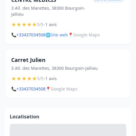
3 All. des Marettes, 38300 Bourgoin-
Jallieu
★
★
★
★
★
•
5/5
1 avis
📞
+33437034508
🌐
Site web
📍
Google Maps
Carret Julien
3 All. des Marettes, 38300 Bourgoin-Jallieu
★
★
★
★
★
•
5/5
1 avis
📞
+33437034508
📍
Google Maps
Localisation