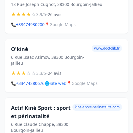
18 Rue Joseph Cugnot, 38300 Bourgoin-Jallieu
★
★
★
★
☆
•
3.9/5
26 avis
📞
+33474930200
📍
Google Maps
O'kiné
www.doctolib.fr
6 Rue Isaac Asimov, 38300 Bourgoin-
Jallieu
★
★
★
☆
☆
•
3.3/5
24 avis
📞
+33474280676
🌐
Site web
📍
Google Maps
Actif Kiné Sport : sport
kine-sport-perinatalite.com
et périnatalité
6 Rue Claude Chappe, 38300
Bourgoin-Jallieu