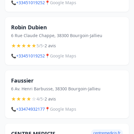
📞
+33451019252
📍
Google Maps
Robin Dubien
6 Rue Claude Chappe, 38300 Bourgoin-Jallieu
★
★
★
★
★
•
5/5
2 avis
📞
+33451019252
📍
Google Maps
Faussier
6 Av. Henri Barbusse, 38300 Bourgoin-Jallieu
★
★
★
★
☆
•
4/5
2 avis
📞
+33474932177
📍
Google Maps
CENTRE MEDICIS
centremedicis.fr