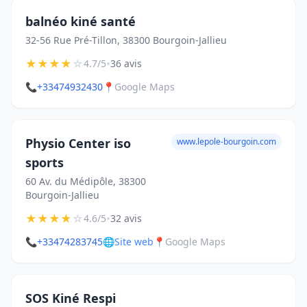
balnéo kiné santé
32-56 Rue Pré-Tillon, 38300 Bourgoin-Jallieu
★
★
★
★
☆
•
4.7/5
36 avis
📞
+33474932430
📍
Google Maps
Physio Center iso
www.lepole-bourgoin.com
sports
60 Av. du Médipôle, 38300
Bourgoin-Jallieu
★
★
★
★
☆
•
4.6/5
32 avis
📞
+33474283745
🌐
Site web
📍
Google Maps
SOS Kiné Respi