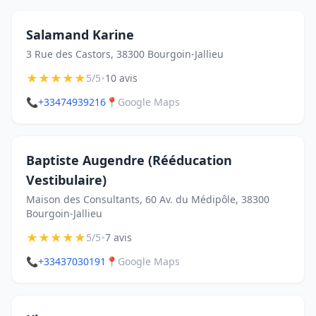
Salamand Karine
3 Rue des Castors, 38300 Bourgoin-Jallieu
★
★
★
★
★
•
5/5
10 avis
📞
+33474939216
📍
Google Maps
Baptiste Augendre (Rééducation
Vestibulaire)
Maison des Consultants, 60 Av. du Médipôle, 38300
Bourgoin-Jallieu
★
★
★
★
★
•
5/5
7 avis
📞
+33437030191
📍
Google Maps