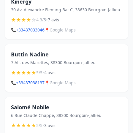
Kinergy
30 Av. Alexandre Fleming Bat C, 38630 Bourgoin-Jallieu
★
★
★
★
☆
•
4.3/5
7 avis
📞
+33437033046
📍
Google Maps
Buttin Nadine
7 All. des Marettes, 38300 Bourgoin-Jallieu
★
★
★
★
★
•
5/5
4 avis
📞
+33437038137
📍
Google Maps
Salomé Nobile
6 Rue Claude Chappe, 38300 Bourgoin-Jallieu
★
★
★
★
★
•
5/5
3 avis