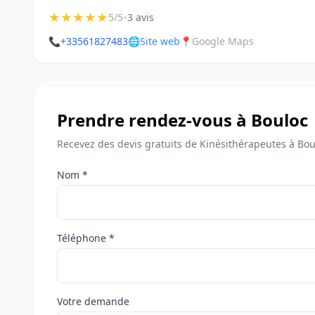
★
★
★
★
★
•
5/5
3 avis
📞
+33561827483
🌐
Site web
📍
Google Maps
Prendre rendez-vous à Bouloc
Recevez des devis gratuits de Kinésithérapeutes à Bou
Nom *
Téléphone *
Votre demande