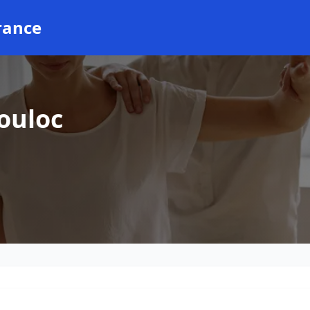
rance
ouloc