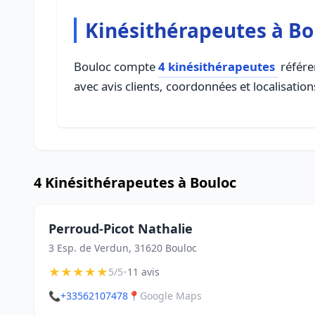
Kinésithérapeutes à Bo
Bouloc compte
4 kinésithérapeutes
référen
avec avis clients, coordonnées et localisation
4 Kinésithérapeutes à Bouloc
Perroud-Picot Nathalie
3 Esp. de Verdun, 31620 Bouloc
★
★
★
★
★
•
5/5
11 avis
📞
+33562107478
📍
Google Maps