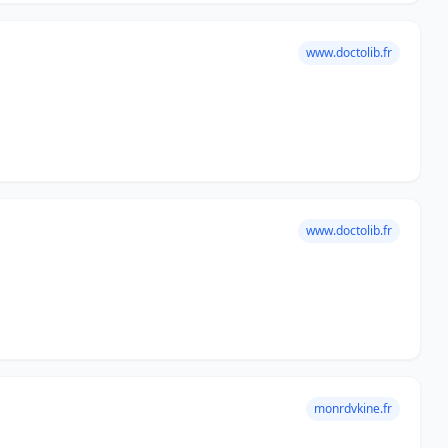
www.doctolib.fr
www.doctolib.fr
monrdvkine.fr