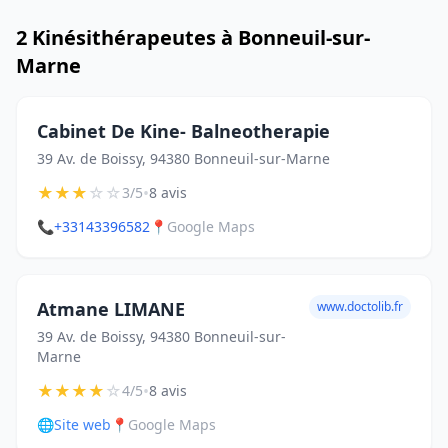
2 Kinésithérapeutes à Bonneuil-sur-
Marne
Cabinet De Kine- Balneotherapie
39 Av. de Boissy, 94380 Bonneuil-sur-Marne
★
★
★
☆
☆
•
3/5
8 avis
📞
+33143396582
📍
Google Maps
Atmane LIMANE
www.doctolib.fr
39 Av. de Boissy, 94380 Bonneuil-sur-
Marne
★
★
★
★
☆
•
4/5
8 avis
🌐
Site web
📍
Google Maps