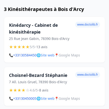
3 Kinésithérapeutes à Bois d'Arcy
Kinédarcy - Cabinet de
www.doctolib.fr
kinésithérapie
25 Rue Jean Gabin, 78390 Bois-d'Arcy
★
★
★
★
★
•
5/5
13 avis
📞
+33130584450
🌐
Site web
📍
Google Maps
Choisnel-Bezard Stéphanie
www.doctolib.fr
7 All. Louis Gruel, 78390 Bois-d'Arcy
★
★
★
★
☆
•
4.6/5
8 avis
📞
+33130450005
🌐
Site web
📍
Google Maps