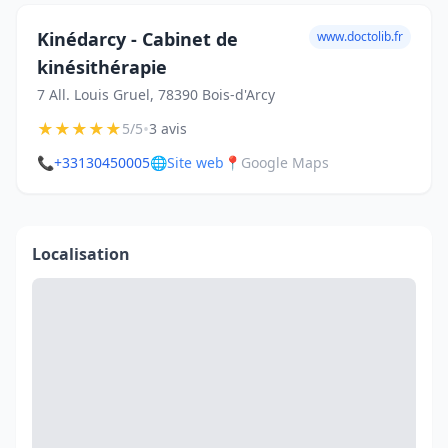
Kinédarcy - Cabinet de
www.doctolib.fr
kinésithérapie
7 All. Louis Gruel, 78390 Bois-d'Arcy
★
★
★
★
★
•
5/5
3 avis
📞
+33130450005
🌐
Site web
📍
Google Maps
Localisation