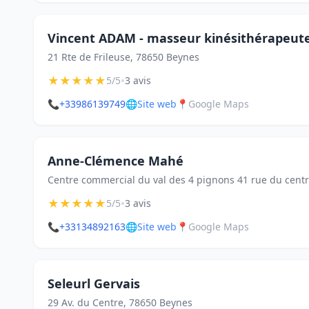
Vincent ADAM - masseur kinésithérapeut
21 Rte de Frileuse, 78650 Beynes
★
★
★
★
★
•
5/5
3 avis
📞
+33986139749
🌐
Site web
📍
Google Maps
Anne-Clémence Mahé
Centre commercial du val des 4 pignons 41 rue du cent
★
★
★
★
★
•
5/5
3 avis
📞
+33134892163
🌐
Site web
📍
Google Maps
Seleurl Gervais
29 Av. du Centre, 78650 Beynes