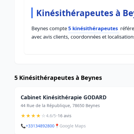
Kinésithérapeutes à B
Beynes compte
5 kinésithérapeutes
référe
avec avis clients, coordonnées et localisation
5 Kinésithérapeutes à Beynes
Cabinet Kinésithérapie GODARD
44 Rue de la République, 78650 Beynes
★
★
★
★
☆
•
4.6/5
16 avis
📞
+33134892800
📍
Google Maps