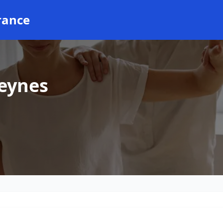
rance
Beynes