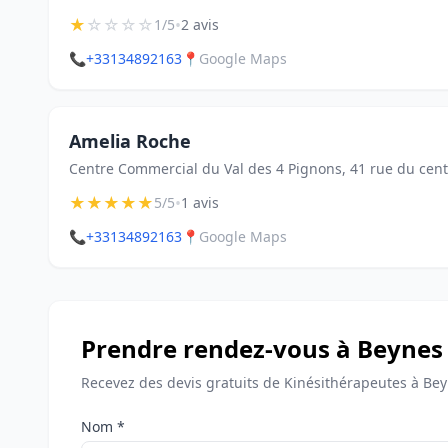
★
☆
☆
☆
☆
•
1/5
2 avis
📞
+33134892163
📍
Google Maps
Amelia Roche
Centre Commercial du Val des 4 Pignons, 41 rue du cen
★
★
★
★
★
•
5/5
1 avis
📞
+33134892163
📍
Google Maps
Prendre rendez-vous à Beynes
Recevez des devis gratuits de Kinésithérapeutes à Bey
Nom *