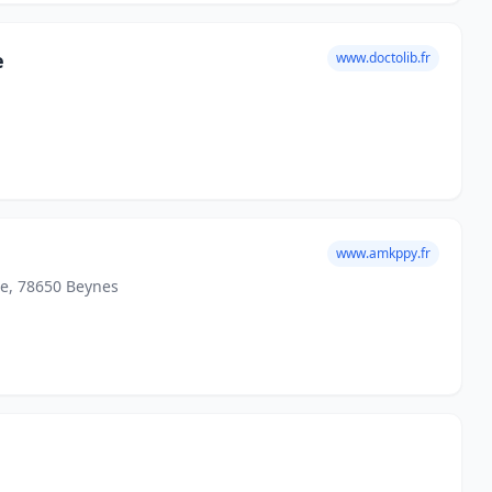
e
www.doctolib.fr
www.amkppy.fr
re, 78650 Beynes