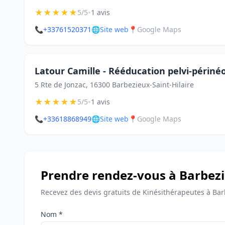
★
★
★
★
★
•
5/5
1 avis
📞
+33761520371
🌐
Site web
📍
Google Maps
Latour Camille - Rééducation pelvi-périné
5 Rte de Jonzac, 16300 Barbezieux-Saint-Hilaire
★
★
★
★
★
•
5/5
1 avis
📞
+33618868949
🌐
Site web
📍
Google Maps
Prendre rendez-vous à Barbezi
Recevez des devis gratuits de Kinésithérapeutes à Barb
Nom *