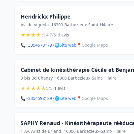
Hendrickx Philippe
Av. de Vignola, 16300 Barbezieux-Saint-Hilaire
★
★
★
★
☆
•
4.7/5
6 avis
📞
+33545781797
🌐
Site web
📍
Google Maps
Cabinet de kinésithérapie Cécile et Benjam
9 bis Bd Chanzy, 16300 Barbezieux-Saint-Hilaire
★
★
★
★
★
•
5/5
1 avis
📞
+33545981897
🌐
Site web
📍
Google Maps
SAPHY Renaud - Kinésithérapeute rééducat
1 Av. Aristide Briand, 16300 Barbezieux-Saint-Hilaire