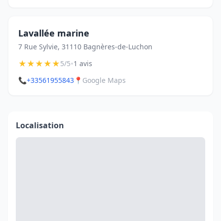
Lavallée marine
7 Rue Sylvie, 31110 Bagnères-de-Luchon
★
★
★
★
★
•
5/5
1 avis
📞
+33561955843
📍
Google Maps
Localisation