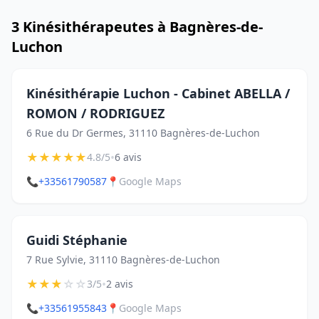
3 Kinésithérapeutes à Bagnères-de-
Luchon
Kinésithérapie Luchon - Cabinet ABELLA /
ROMON / RODRIGUEZ
6 Rue du Dr Germes, 31110 Bagnères-de-Luchon
★
★
★
★
★
•
4.8/5
6 avis
📞
+33561790587
📍
Google Maps
Guidi Stéphanie
7 Rue Sylvie, 31110 Bagnères-de-Luchon
★
★
★
☆
☆
•
3/5
2 avis
📞
+33561955843
📍
Google Maps