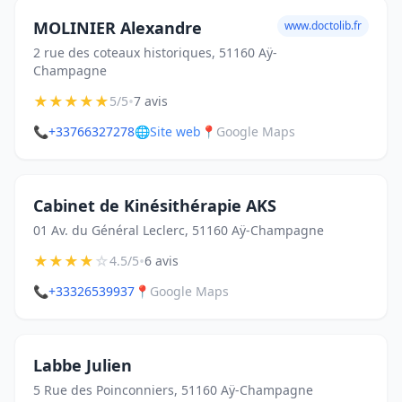
MOLINIER Alexandre
www.doctolib.fr
2 rue des coteaux historiques, 51160 Aÿ-
Champagne
★
★
★
★
★
•
5/5
7 avis
📞
+33766327278
🌐
Site web
📍
Google Maps
Cabinet de Kinésithérapie AKS
01 Av. du Général Leclerc, 51160 Aÿ-Champagne
★
★
★
★
☆
•
4.5/5
6 avis
📞
+33326539937
📍
Google Maps
Labbe Julien
5 Rue des Poinconniers, 51160 Aÿ-Champagne