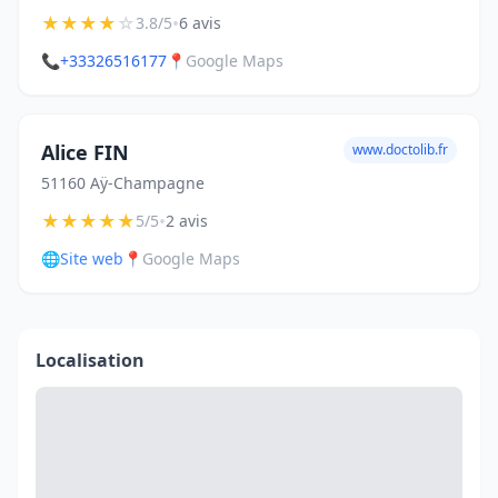
★
★
★
★
☆
•
3.8/5
6 avis
📞
+33326516177
📍
Google Maps
Alice FIN
www.doctolib.fr
51160 Aÿ-Champagne
★
★
★
★
★
•
5/5
2 avis
🌐
Site web
📍
Google Maps
Localisation