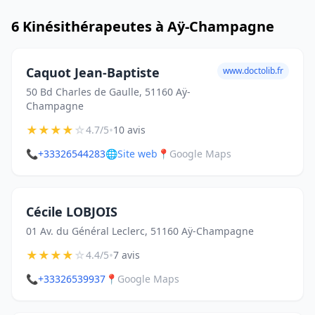
6 Kinésithérapeutes à Aÿ-Champagne
Caquot Jean-Baptiste
www.doctolib.fr
50 Bd Charles de Gaulle, 51160 Aÿ-
Champagne
★
★
★
★
☆
•
4.7/5
10 avis
📞
+33326544283
🌐
Site web
📍
Google Maps
Cécile LOBJOIS
01 Av. du Général Leclerc, 51160 Aÿ-Champagne
★
★
★
★
☆
•
4.4/5
7 avis
📞
+33326539937
📍
Google Maps