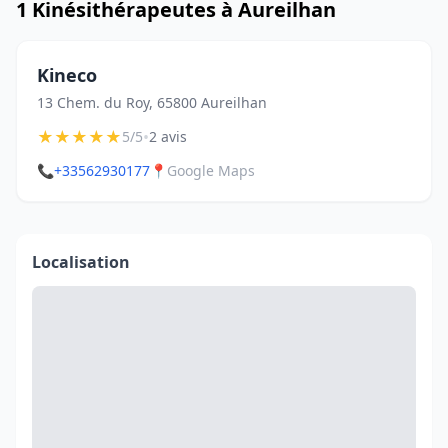
1 Kinésithérapeutes à Aureilhan
Kineco
13 Chem. du Roy, 65800 Aureilhan
★
★
★
★
★
•
5/5
2 avis
📞
+33562930177
📍
Google Maps
Localisation