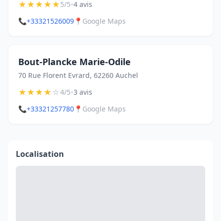
★
★
★
★
★
•
5/5
4 avis
📞
+33321526009
📍
Google Maps
Bout-Plancke Marie-Odile
70 Rue Florent Evrard, 62260 Auchel
★
★
★
★
☆
•
4/5
3 avis
📞
+33321257780
📍
Google Maps
Localisation