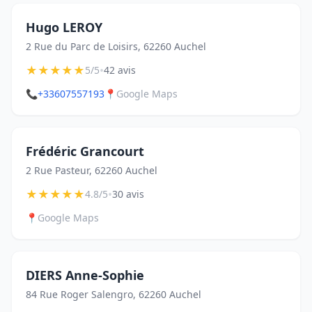
Hugo LEROY
2 Rue du Parc de Loisirs, 62260 Auchel
★
★
★
★
★
•
5/5
42 avis
📞
+33607557193
📍
Google Maps
Frédéric Grancourt
2 Rue Pasteur, 62260 Auchel
★
★
★
★
★
•
4.8/5
30 avis
📍
Google Maps
DIERS Anne-Sophie
84 Rue Roger Salengro, 62260 Auchel