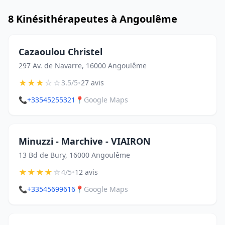
8 Kinésithérapeutes à Angoulême
Cazaoulou Christel
297 Av. de Navarre, 16000 Angoulême
★
★
★
☆
☆
•
3.5/5
27 avis
📞
+33545255321
📍
Google Maps
Minuzzi - Marchive - VIAIRON
13 Bd de Bury, 16000 Angoulême
★
★
★
★
☆
•
4/5
12 avis
📞
+33545699616
📍
Google Maps