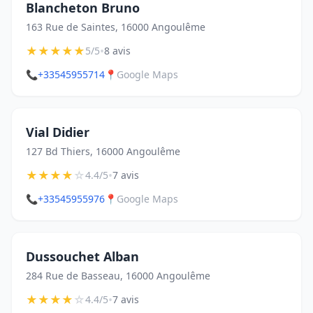
Blancheton Bruno
163 Rue de Saintes, 16000 Angoulême
★
★
★
★
★
•
5/5
8 avis
📞
+33545955714
📍
Google Maps
Vial Didier
127 Bd Thiers, 16000 Angoulême
★
★
★
★
☆
•
4.4/5
7 avis
📞
+33545955976
📍
Google Maps
Dussouchet Alban
284 Rue de Basseau, 16000 Angoulême
★
★
★
★
☆
•
4.4/5
7 avis