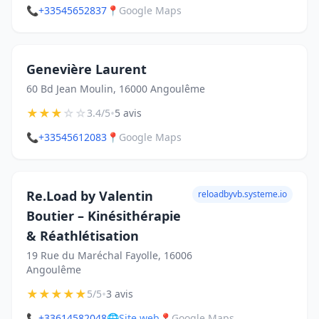
📞
+33545652837
📍
Google Maps
Genevière Laurent
60 Bd Jean Moulin, 16000 Angoulême
★
★
★
☆
☆
•
3.4/5
5 avis
📞
+33545612083
📍
Google Maps
Re.Load by Valentin
reloadbyvb.systeme.io
Boutier – Kinésithérapie
& Réathlétisation
19 Rue du Maréchal Fayolle, 16006
Angoulême
★
★
★
★
★
•
5/5
3 avis
📞
+33614582048
🌐
Site web
📍
Google Maps