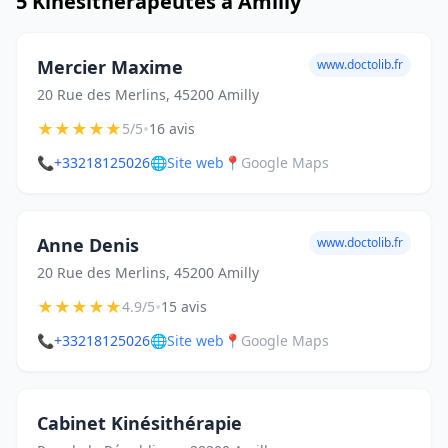
5 Kinésithérapeutes à Amilly
Mercier Maxime
www.doctolib.fr
20 Rue des Merlins, 45200 Amilly
★
★
★
★
★
•
5/5
16 avis
📞
+33218125026
🌐
Site web
📍
Google Maps
Anne Denis
www.doctolib.fr
20 Rue des Merlins, 45200 Amilly
★
★
★
★
★
•
4.9/5
15 avis
📞
+33218125026
🌐
Site web
📍
Google Maps
Cabinet Kinésithérapie