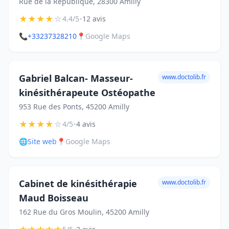
Rue de la République, 28300 Amilly
★
★
★
★
☆
•
4.4/5
12 avis
📞
+33237328210
📍
Google Maps
Gabriel Balcan- Masseur-
www.doctolib.fr
kinésithérapeute Ostéopathe
953 Rue des Ponts, 45200 Amilly
★
★
★
★
☆
•
4/5
4 avis
🌐
Site web
📍
Google Maps
Cabinet de kinésithérapie
www.doctolib.fr
Maud Boisseau
162 Rue du Gros Moulin, 45200 Amilly