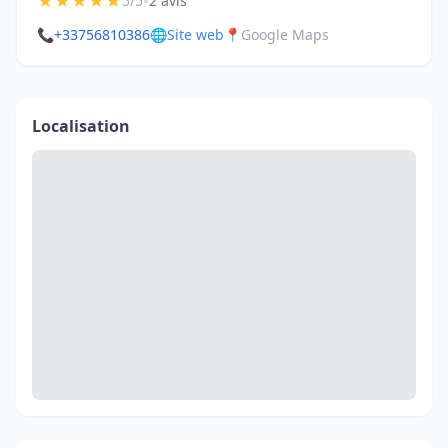
★
★
★
★
★
•
5/5
2 avis
📞
+33756810386
🌐
Site web
📍
Google Maps
Localisation