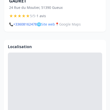
GADRET
24 Rue du Moutier, 51390 Gueux
★
★
★
★
★
•
5/5
1 avis
📞
+33608162478
🌐
Site web
📍
Google Maps
Localisation