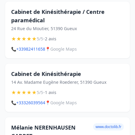
Cabinet de Kinésithérapie / Centre
paramédical
24 Rue du Moutier, 51390 Gueux
★
★
★
★
★
•
5/5
2 avis
📞
+33982411658
📍
Google Maps
Cabinet de Kinésithérapie
14 Av. Madame Eugène Roederer, 51390 Gueux
★
★
★
★
★
•
5/5
1 avis
📞
+33326039564
📍
Google Maps
Mélanie NERENHAUSEN
www.doctolib.fr