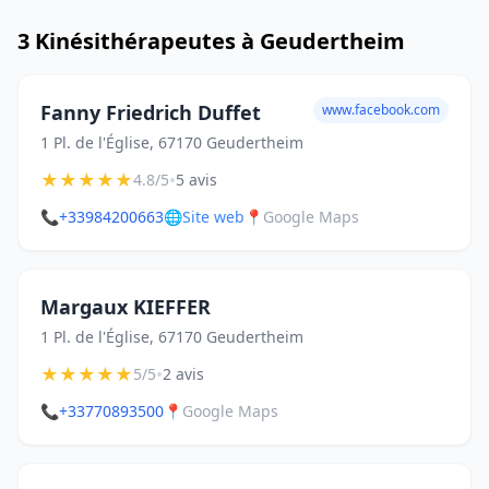
3 Kinésithérapeutes à Geudertheim
Fanny Friedrich Duffet
www.facebook.com
1 Pl. de l'Église, 67170 Geudertheim
★
★
★
★
★
•
4.8/5
5 avis
📞
+33984200663
🌐
Site web
📍
Google Maps
Margaux KIEFFER
1 Pl. de l'Église, 67170 Geudertheim
★
★
★
★
★
•
5/5
2 avis
📞
+33770893500
📍
Google Maps