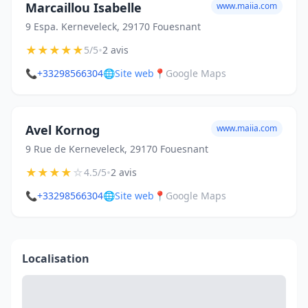
Marcaillou Isabelle
www.maiia.com
9 Espa. Kerneveleck, 29170 Fouesnant
★
★
★
★
★
•
5/5
2 avis
📞
+33298566304
🌐
Site web
📍
Google Maps
Avel Kornog
www.maiia.com
9 Rue de Kerneveleck, 29170 Fouesnant
★
★
★
★
☆
•
4.5/5
2 avis
📞
+33298566304
🌐
Site web
📍
Google Maps
Localisation