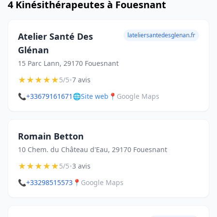
4 Kinésithérapeutes à Fouesnant
Atelier Santé Des
lateliersantedesglenan.fr
Glénan
15 Parc Lann, 29170 Fouesnant
★
★
★
★
★
•
5/5
7 avis
📞
+33679161671
🌐
Site web
📍
Google Maps
Romain Betton
10 Chem. du Château d'Eau, 29170 Fouesnant
★
★
★
★
★
•
5/5
3 avis
📞
+33298515573
📍
Google Maps