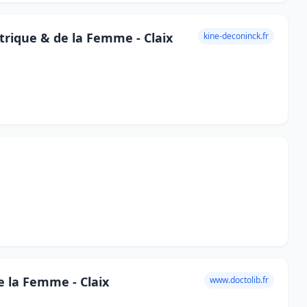
rique & de la Femme - Claix
kine-deconinck.fr
e la Femme - Claix
www.doctolib.fr