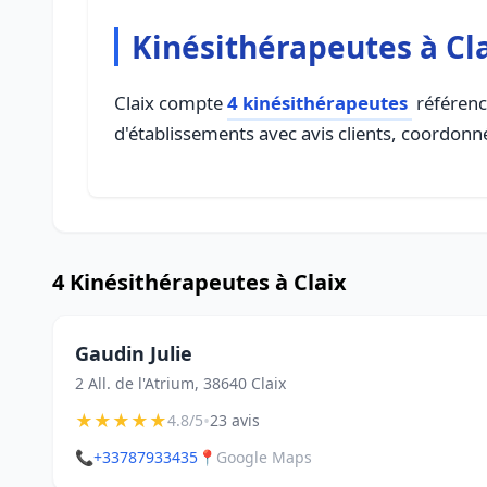
Kinésithérapeutes à Cl
Claix compte
4 kinésithérapeutes
référenc
d'établissements avec avis clients, coordonné
4 Kinésithérapeutes à Claix
Gaudin Julie
2 All. de l'Atrium, 38640 Claix
★
★
★
★
★
•
4.8/5
23 avis
📞
+33787933435
📍
Google Maps