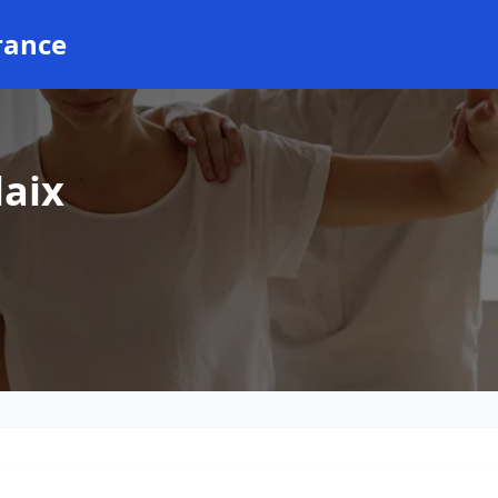
rance
laix