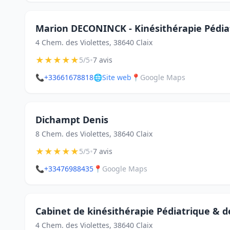
Marion DECONINCK - Kinésithérapie Pédiat
4 Chem. des Violettes, 38640 Claix
★
★
★
★
★
•
5/5
7 avis
📞
+33661678818
🌐
Site web
📍
Google Maps
Dichampt Denis
8 Chem. des Violettes, 38640 Claix
★
★
★
★
★
•
5/5
7 avis
📞
+33476988435
📍
Google Maps
Cabinet de kinésithérapie Pédiatrique & d
4 Chem. des Violettes, 38640 Claix