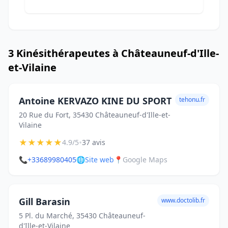
3 Kinésithérapeutes à Châteauneuf-d'Ille-
et-Vilaine
Antoine KERVAZO KINE DU SPORT
tehonu.fr
20 Rue du Fort, 35430 Châteauneuf-d'Ille-et-
Vilaine
★
★
★
★
★
•
4.9/5
37 avis
📞
+33689980405
🌐
Site web
📍
Google Maps
Gill Barasin
www.doctolib.fr
5 Pl. du Marché, 35430 Châteauneuf-
d'Ille-et-Vilaine