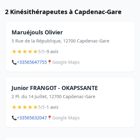
2 Kinésithérapeutes à Capdenac-Gare
Maruéjouls Olivier
5 Rue de la République, 12700 Capdenac-Gare
★
★
★
★
★
•
5/5
9 avis
📞
+33565647755
📍
Google Maps
Junior FRANGOT - OKAPSSANTE
2 Pl. du 14 Juillet, 12700 Capdenac-Gare
★
★
★
★
★
•
5/5
1 avis
📞
+33565632047
📍
Google Maps