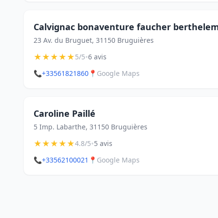
Calvignac bonaventure faucher berthelem
23 Av. du Bruguet, 31150 Bruguières
★
★
★
★
★
•
5/5
6 avis
📞
+33561821860
📍
Google Maps
Caroline Paillé
5 Imp. Labarthe, 31150 Bruguières
★
★
★
★
★
•
4.8/5
5 avis
📞
+33562100021
📍
Google Maps