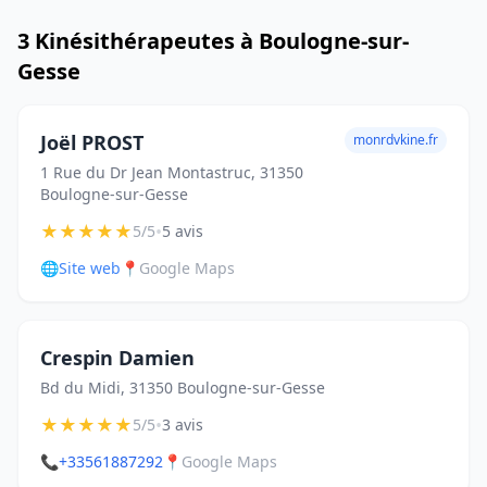
3 Kinésithérapeutes à Boulogne-sur-
Gesse
Joël PROST
monrdvkine.fr
1 Rue du Dr Jean Montastruc, 31350
Boulogne-sur-Gesse
★
★
★
★
★
•
5/5
5 avis
🌐
Site web
📍
Google Maps
Crespin Damien
Bd du Midi, 31350 Boulogne-sur-Gesse
★
★
★
★
★
•
5/5
3 avis
📞
+33561887292
📍
Google Maps