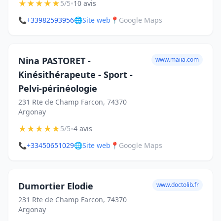
★
★
★
★
★
•
5/5
10 avis
📞
+33982593956
🌐
Site web
📍
Google Maps
Nina PASTORET -
www.maiia.com
Kinésithérapeute - Sport -
Pelvi-périnéologie
231 Rte de Champ Farcon, 74370
Argonay
★
★
★
★
★
•
5/5
4 avis
📞
+33450651029
🌐
Site web
📍
Google Maps
Dumortier Elodie
www.doctolib.fr
231 Rte de Champ Farcon, 74370
Argonay