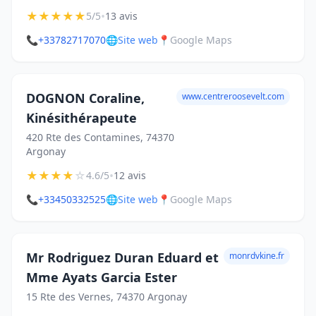
★
★
★
★
★
•
5/5
13 avis
📞
+33782717070
🌐
Site web
📍
Google Maps
DOGNON Coraline,
www.centreroosevelt.com
Kinésithérapeute
420 Rte des Contamines, 74370
Argonay
★
★
★
★
☆
•
4.6/5
12 avis
📞
+33450332525
🌐
Site web
📍
Google Maps
Mr Rodriguez Duran Eduard et
monrdvkine.fr
Mme Ayats Garcia Ester
15 Rte des Vernes, 74370 Argonay