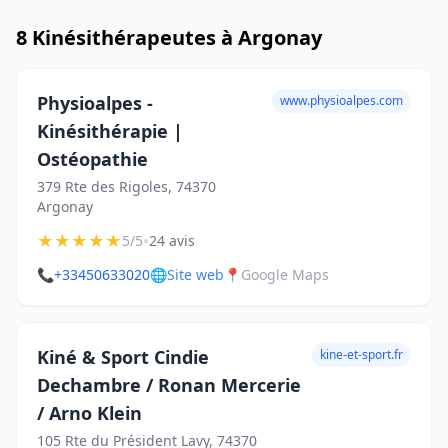
8 Kinésithérapeutes à Argonay
Physioalpes -
www.physioalpes.com
Kinésithérapie |
Ostéopathie
379 Rte des Rigoles, 74370
Argonay
★
★
★
★
★
•
5/5
24 avis
📞
+33450633020
🌐
Site web
📍
Google Maps
Kiné & Sport Cindie
kine-et-sport.fr
Dechambre / Ronan Mercerie
/ Arno Klein
105 Rte du Président Lavy, 74370