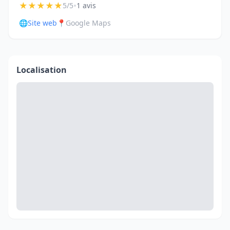
★
★
★
★
★
•
5/5
1 avis
🌐
Site web
📍
Google Maps
Localisation