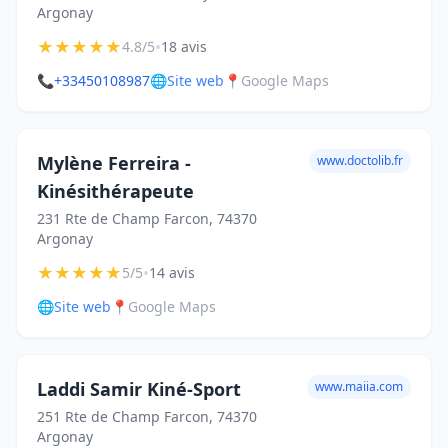
Argonay
★
★
★
★
★
•
4.8/5
18 avis
📞
+33450108987
🌐
Site web
📍
Google Maps
Mylène Ferreira -
www.doctolib.fr
Kinésithérapeute
231 Rte de Champ Farcon, 74370
Argonay
★
★
★
★
★
•
5/5
14 avis
🌐
Site web
📍
Google Maps
Laddi Samir Kiné-Sport
www.maiia.com
251 Rte de Champ Farcon, 74370
Argonay